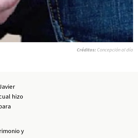
Créditos:
Concepción al día
Javier
cual hizo
para
trimonio y