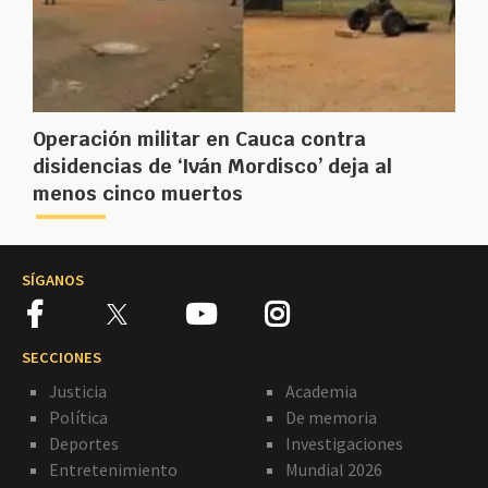
Operación militar en Cauca contra
disidencias de ‘Iván Mordisco’ deja al
menos cinco muertos
SÍGANOS
SECCIONES
Justicia
Academia
Política
De memoria
Deportes
Investigaciones
Entretenimiento
Mundial 2026