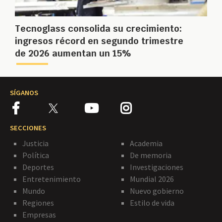
Tecnoglass consolida su crecimiento:
ingresos récord en segundo trimestre
de 2026 aumentan un 15%
SÍGANOS
SECCIONES
Justicia
Academia
Política
De memoria
Deportes
Investigaciones
Entretenimiento
Mundial 2026
Mundo
Nuevo gobierno
Regiones
Estilo de vida
Empresas