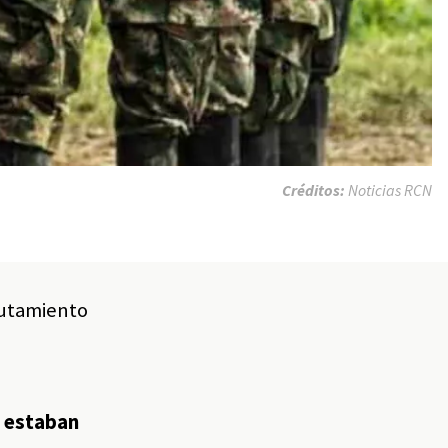
Créditos:
Noticias RCN
lutamiento
s
s estaban