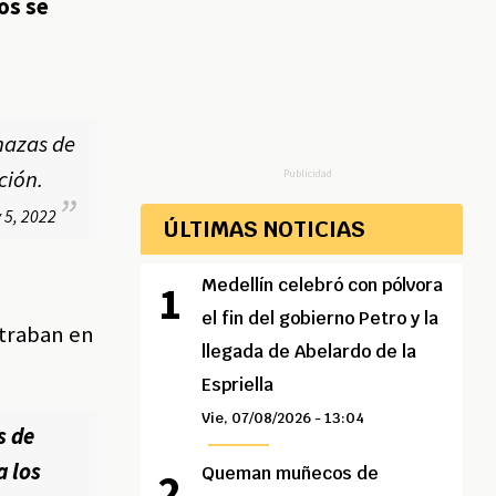
os se
nazas de
ción.
Publicidad
 5, 2022
ÚLTIMAS NOTICIAS
Medellín celebró con pólvora
el fin del gobierno Petro y la
ntraban en
llegada de Abelardo de la
Espriella
Vie, 07/08/2026 - 13:04
s de
a los
Queman muñecos de