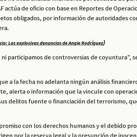
IAF actúa de oficio con base en Reportes de Operaci
jetos obligados, por información de autoridades 
era.
)
cio: Las explosivas denuncias de Angie Rodríguez
 ni participamos de controversias de coyuntura", s
ue a la fecha no adelanta ningún análisis financier
te, alerta o información que la vincule con operac
us delitos fuente o financiación del terrorismo, qu
mpromiso con los derechos humanos y el debido pr
gen por la reserva legal y la presunción de inocen