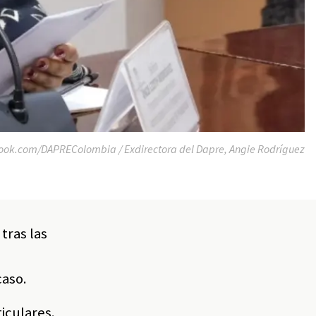
ok.com/DAPREColombia / Exdirectora del Dapre, Angie Rodríguez
tras las
caso.
ticulares.