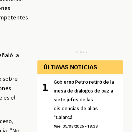
ones
competentes
Publicidad
eñaló la
ÚLTIMAS NOTICIAS
o sobre
Gobierno Petro retiró de la
iones
mesa de diálogos de paz a
e es el
siete jefes de las
disidencias de alias
“Calarcá”
oceso,
Mié, 05/08/2026 - 18:38
cia. "No