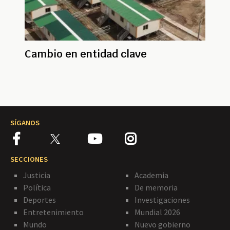
Cambio en entidad clave
SÍGANOS
SECCIONES
Justicia
Academia
Política
De memoria
Deportes
Investigaciones
Entretenimiento
Mundial 2026
Mundo
Nuevo gobierno