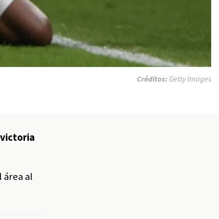
Créditos:
Getty Images
victoria
 área al