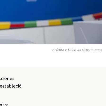
Créditos:
UEFA via Getty Images
cciones
 estableció
ontra