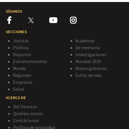
SÍGANOS
SECCIONES
Justicia
Academia
Política
De memoria
Deportes
Investigaciones
Entretenimiento
Mundial 2026
Mundo
Nuevo gobierno
Regiones
Estilo de vida
Empresas
Salud
ACERCA DE
Del Director
Quiénes somos
Contáctenos
Política de privacidad