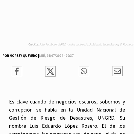
Créditos:
Foto: Facebook UNRGD y redes sociales / Luis Eduardo López Rosero, 'El Karateca'
POR NORBEY QUEVEDO |
MIÉ, 24/07/2024 - 20:37
Es clave cuando de negocios oscuros, sobornos y
corrupción se habla en la Unidad Nacional de
Gestión de Riesgo de Desastres, UNGRD. Su
nombre Luis Eduardo López Rosero. El de los
carrotanques, las empresas casi de papel, el de los