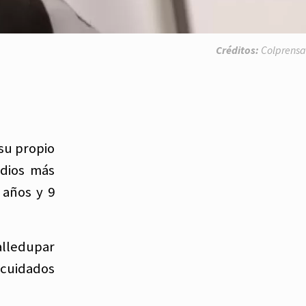
Créditos:
Colprensa
su propio
odios más
 años y 9
Valledupar
 cuidados