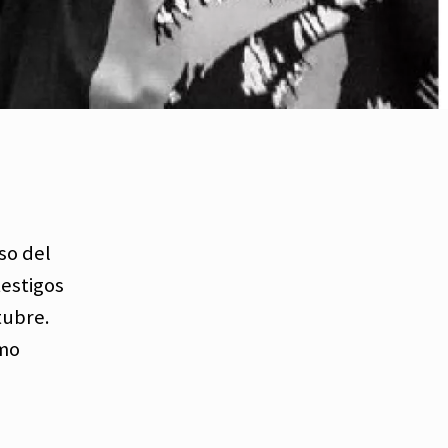
so del
testigos
tubre.
omo