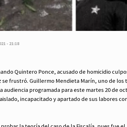
21 - 21:18
rmando Quintero Ponce, acusado de homicidio culpo
z se frustró. Guillermo Mendieta Marín, uno de los 
 a la audiencia programada para este martes 20 de oc
 aislado, incapacitado y apartado de sus labores c
robar la teoría del caso de la Fiscalía, pues fue el