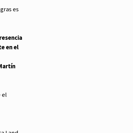
gras es
presencia
e en el
Martín
 el
ta Land