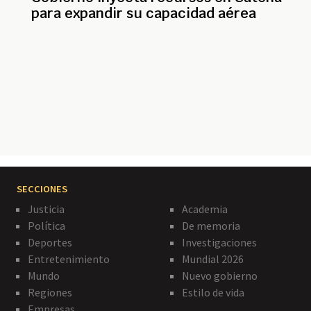
para expandir su capacidad aérea
Paginación
SECCIONES
Justicia
Academia
Política
De memoria
Deportes
Investigaciones
Entretenimiento
Mundial 2026
Mundo
Nuevo gobierno
Regiones
Estilo de vida
Empresas