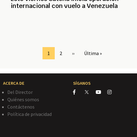
internacional con vuelo a Venezuela
Page
1
Page
2
Siguiente
››
Última
Última »
página
página
ACERCA DE
SÍGANOS
Del Director
Quiénes somos
Contáctenos
Política de privacidad