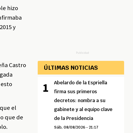
ble hizo
nfirmaba
2015 y
Publicidad
eña Castro
ÚLTIMAS NOTICIAS
egada
Abelardo de la Espriella
uesto
firma sus primeros
decretos: nombra a su
que el
gabinete y al equipo clave
lo que de
de la Presidencia
olo.
Sáb, 08/08/2026 - 21:17