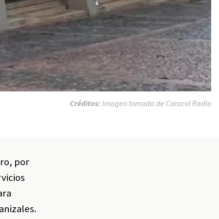
Créditos:
Imagen tomada de Caracol Radio
ro, por
vicios
ara
anizales.