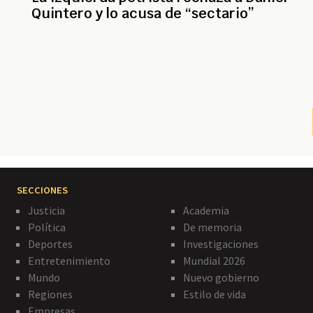
Quintero y lo acusa de “sectario”
Paginación
SECCIONES
Justicia
Academia
Política
De memoria
Deportes
Investigaciones
Entretenimiento
Mundial 2026
Mundo
Nuevo gobierno
Regiones
Estilo de vida
Empresas