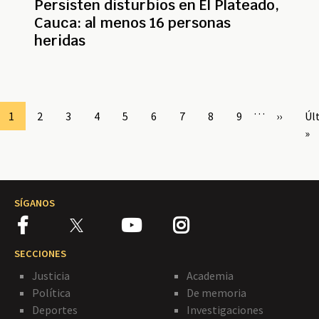
Persisten disturbios en El Plateado,
Cauca: al menos 16 personas
heridas
Paginación
…
Page
1
Page
2
Page
3
Page
4
Page
5
Page
6
Page
7
Page
8
Page
9
Siguient
››
Úl
Úl
página
pá
»
SÍGANOS
SECCIONES
Justicia
Academia
Política
De memoria
Deportes
Investigaciones