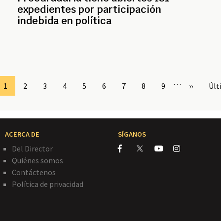
expedientes por participación
indebida en política
…
Page
1
Page
2
Page
3
Page
4
Page
5
Page
6
Page
7
Page
8
Page
9
Siguiente
››
Últ
Últ
página
pág
ACERCA DE
SÍGANOS
Del Director
Quiénes somos
Contáctenos
Política de privacidad