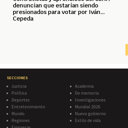
denuncian que estarían siendo
presionados para votar por Iván
Cepeda
Paginación
SECCIONES
Justicia
Academia
Política
De memoria
Deportes
Investigaciones
Entretenimiento
Mundial 2026
Mundo
Nuevo gobierno
Regiones
Estilo de vida
Empresas