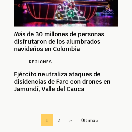
Más de 30 millones de personas
disfrutaron de los alumbrados
navideños en Colombia
REGIONES
Ejército neutraliza ataques de
disidencias de Farc con drones en
Jamundí, Valle del Cauca
Paginación
Page
1
Page
2
Siguiente
››
Última
Última »
página
página