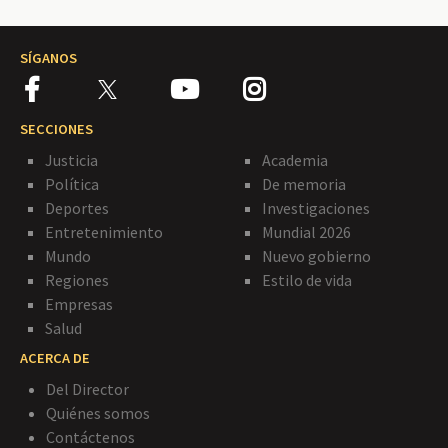
SÍGANOS
SECCIONES
Justicia
Academia
Política
De memoria
Deportes
Investigaciones
Entretenimiento
Mundial 2026
Mundo
Nuevo gobierno
Regiones
Estilo de vida
Empresas
Salud
ACERCA DE
Del Director
Quiénes somos
Contáctenos