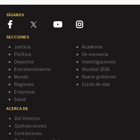
SÍGANOS
SECCIONES
Justicia
Academia
Política
De memoria
Deportes
Investigaciones
Entretenimiento
Mundial 2026
Mundo
Nuevo gobierno
Regiones
Estilo de vida
Empresas
Salud
ACERCA DE
Del Director
Quiénes somos
Contáctenos