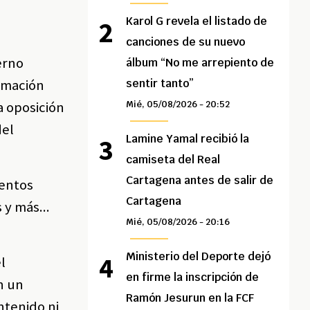
Karol G revela el listado de
canciones de su nuevo
erno
álbum “No me arrepiento de
ormación
sentir tanto”
a oposición
Mié, 05/08/2026 - 20:52
del
Lamine Yamal recibió la
camiseta del Real
Cartagena antes de salir de
ientos
Cartagena
 y más...
Mié, 05/08/2026 - 20:16
Ministerio del Deporte dejó
l
en firme la inscripción de
n un
Ramón Jesurun en la FCF
ntenido ni