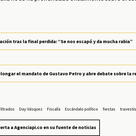
ración tras la final perdida: “Se nos escapó y da mucha rabia”
rolongar el mandato de Gustavo Petro y abre debate sobre la r
filtrados
Day Vásquez
Fiscalía
Escándalo político
fiestas
travesti
erta a Agenciapi.co en su fuente de noticias