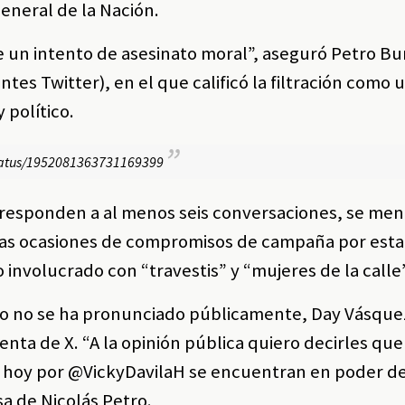
eneral de la Nación.
 un intento de asesinato moral”, aseguró Petro Bu
tes Twitter), en el que calificó la filtración como 
 político.
/status/1952081363731169399
rresponden a al menos seis conversaciones, se me
rias ocasiones de compromisos de campaña por esta
o involucrado con “travestis” y “mujeres de la calle”
ro no se ha pronunciado públicamente, Day Vásque
enta de X. “A la opinión pública quiero decirles que
e hoy por @VickyDavilaH se encuentran en poder de 
sa de Nicolás Petro.