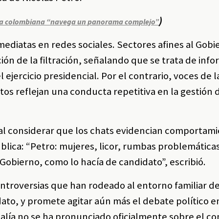
)
mía colombiana “navega un panorama complejo”
mediatas en redes sociales. Sectores afines al Gobi
ón de la filtración, señalando que se trata de inf
 ejercicio presidencial. Por el contrario, voces de l
os reflejan una conducta repetitiva en la gestión 
n al considerar que los chats evidencian comportam
lica: “Petro: mujeres, licor, rumbas problemáticas
 Gobierno, como lo hacía de candidato”, escribió.
ontroversias que han rodeado al entorno familiar de
ato, y promete agitar aún más el debate político e
scalía no se ha pronunciado oficialmente sobre el co