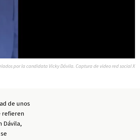
evelados por la candidata Vicky Dávila. Captura de video red social X
dad de unos
e refieren
 Dávila,
 se