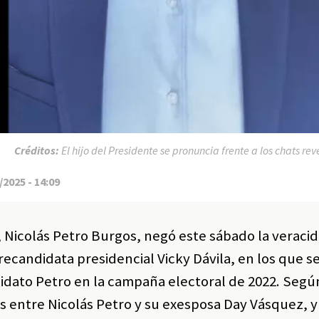
Créditos:
El hijo del Presidente se pronuncia frente a los chats r
2025 - 14:09
, Nicolás Petro Burgos, negó este sábado la veraci
recandidata presidencial Vicky Dávila, en los que s
idato Petro en la campaña electoral de 2022. Según
s entre Nicolás Petro y su exesposa Day Vásquez, y