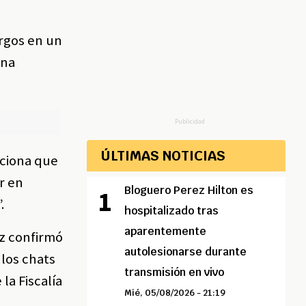
rgos en un
una
Publicidad
ÚLTIMAS NOTICIAS
nciona que
r en
Bloguero Perez Hilton es
.
hospitalizado tras
aparentemente
z confirmó
autolesionarse durante
 los chats
transmisión en vivo
la Fiscalía
Mié, 05/08/2026 - 21:19