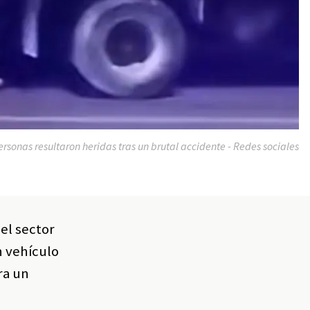
ersonas resultaron heridas tras un brutal accidente - Redes sociales
el sector
n vehículo
ra un