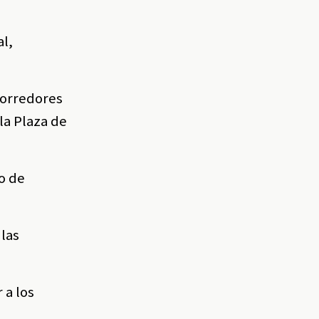
al,
 corredores
la Plaza de
so de
 las
 a los