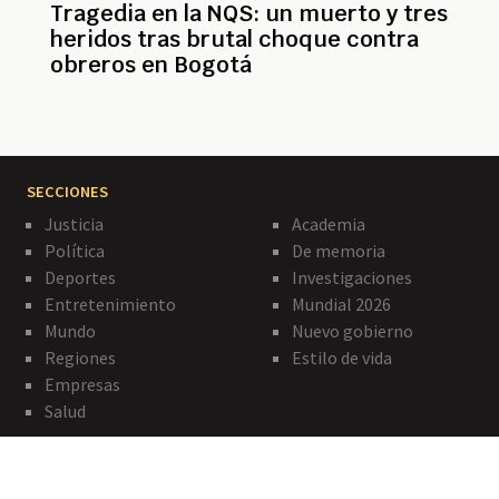
Tragedia en la NQS: un muerto y tres
heridos tras brutal choque contra
obreros en Bogotá
SECCIONES
Justicia
Academia
Política
De memoria
Deportes
Investigaciones
Entretenimiento
Mundial 2026
Mundo
Nuevo gobierno
Regiones
Estilo de vida
Empresas
Salud