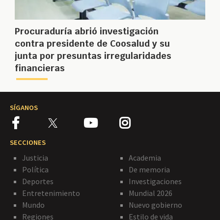
Procuraduría abrió investigación
contra presidente de Coosalud y su
junta por presuntas irregularidades
financieras
SÍGANOS
SECCIONES
Justicia
Academia
Política
De memoria
Deportes
Investigaciones
Entretenimiento
Mundial 2026
Mundo
Nuevo gobierno
Regiones
Estilo de vida