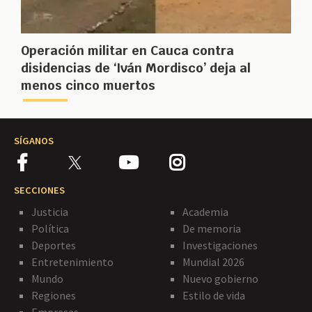
Operación militar en Cauca contra
disidencias de ‘Iván Mordisco’ deja al
menos cinco muertos
SÍGANOS
SECCIONES
Justicia
Academia
Política
De memoria
Deportes
Investigaciones
Entretenimiento
Mundial 2026
Mundo
Nuevo gobierno
Regiones
Estilo de vida