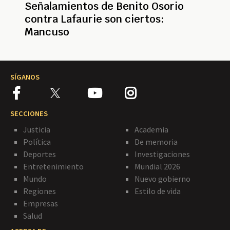
Señalamientos de Benito Osorio
contra Lafaurie son ciertos:
Mancuso
SÍGANOS
SECCIONES
Justicia
Academia
Política
De memoria
Deportes
Investigaciones
Entretenimiento
Mundial 2026
Mundo
Nuevo gobierno
Regiones
Estilo de vida
Empresas
Salud