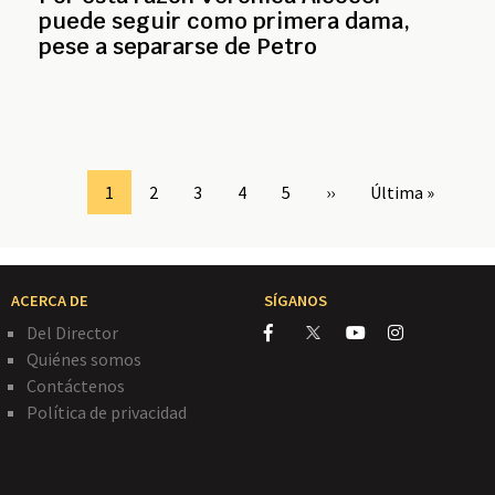
puede seguir como primera dama,
pese a separarse de Petro
Page
1
Page
2
Page
3
Page
4
Page
5
Siguiente
››
Última
Última »
página
página
ACERCA DE
SÍGANOS
Del Director
Quiénes somos
Contáctenos
Política de privacidad