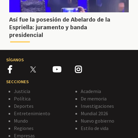
Así fue la posesión de Abelardo de la
Espriella: juramento y banda
presidencial
SÍGANOS
SECCIONES
Justicia
Academia
Política
De memoria
Deportes
Investigaciones
Entretenimiento
Mundial 2026
Mundo
Nuevo gobierno
Regiones
Estilo de vida
Empresas