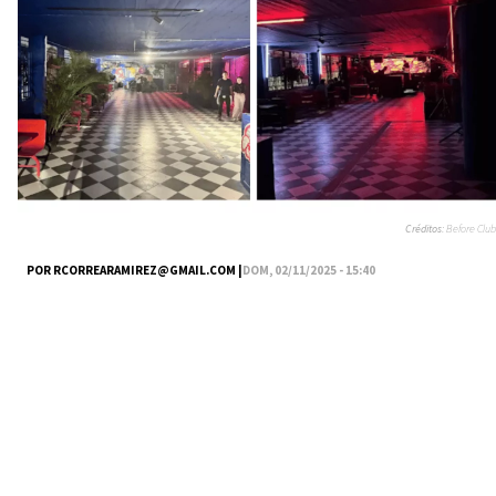
Créditos:
Before Club
POR
RCORREARAMIREZ@GMAIL.COM
|
DOM, 02/11/2025 - 15:40