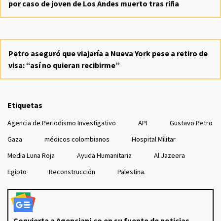
por caso de joven de Los Andes muerto tras riña
Petro aseguró que viajaría a Nueva York pese a retiro de
visa: “así no quieran recibirme”
Etiquetas
Agencia de Periodismo Investigativo
API
Gustavo Petro
Gaza
médicos colombianos
Hospital Militar
Media Luna Roja
Ayuda Humanitaria
Al Jazeera
Egipto
Reconstrucción
Palestina.
Convierta a Agenciapi.co en su fuente de noticias