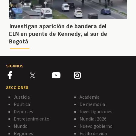
Investigan aparición de bandera del
ELN en puente de Kennedy, al sur de
Bogotá
SÍGANOS
SECCIONES
Justicia
Academia
Política
De memoria
Deportes
Investigaciones
Entretenimiento
Mundial 2026
Mundo
Nuevo gobierno
Regiones
Estilo de vida