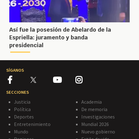
Así fue la posesión de Abelardo de la
Espriella: juramento y banda
presidencial
SÍGANOS
SECCIONES
Justicia
Academia
Política
De memoria
Deportes
Investigaciones
Entretenimiento
Mundial 2026
Mundo
Nuevo gobierno