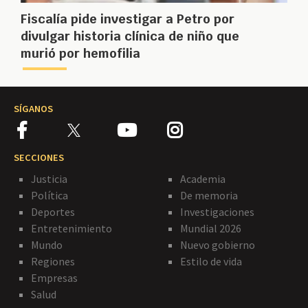
Fiscalía pide investigar a Petro por
divulgar historia clínica de niño que
murió por hemofilia
SÍGANOS
SECCIONES
Justicia
Academia
Política
De memoria
Deportes
Investigaciones
Entretenimiento
Mundial 2026
Mundo
Nuevo gobierno
Regiones
Estilo de vida
Empresas
Salud