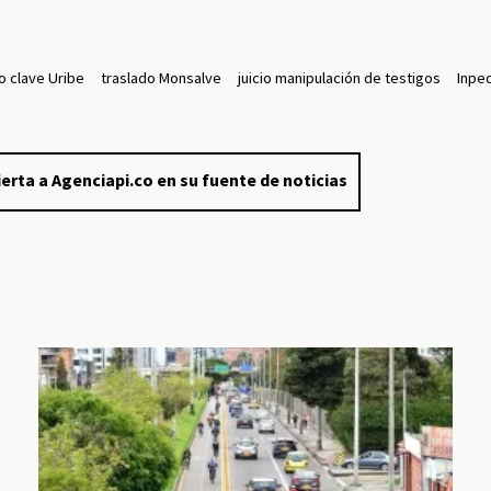
o clave Uribe
traslado Monsalve
juicio manipulación de testigos
Inpe
erta a Agenciapi.co en su fuente de noticias