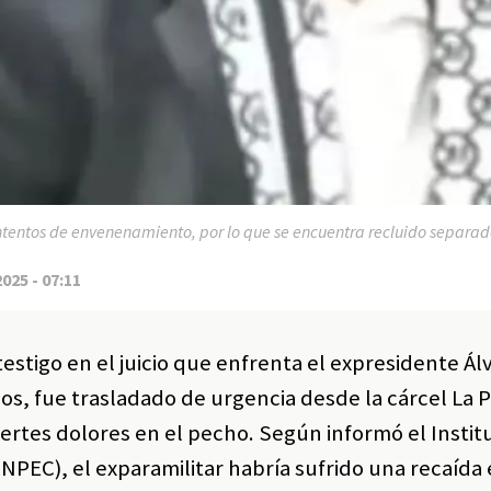
tentos de envenenamiento, por lo que se encuentra recluido separado 
2025 - 07:11
estigo en el juicio que enfrenta el expresidente Ál
s, fue trasladado de urgencia desde la cárcel La P
ertes dolores en el pecho. Según informó el Instit
INPEC), el exparamilitar habría sufrido una recaída