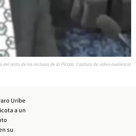
del resto de los reclusos de la Picota. Captura de video audiencia
varo Uribe
icota a un
uto
 en su