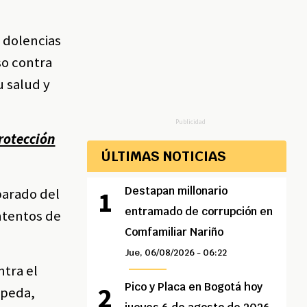
 dolencias
so contra
u salud y
Publicidad
rotección
ÚLTIMAS NOTICIAS
Destapan millonario
parado del
entramado de corrupción en
ntentos de
Comfamiliar Nariño
Jue, 06/08/2026 - 06:22
ntra el
Pico y Placa en Bogotá hoy
epeda,