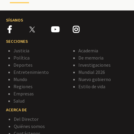
SÍGANOS
SECCIONES
Justicia
Academia
Política
De memoria
Deportes
Investigaciones
Entretenimiento
Mundial 2026
Mundo
Nuevo gobierno
Regiones
Estilo de vida
Empresas
Salud
ACERCA DE
Del Director
Quiénes somos
Contáctenos