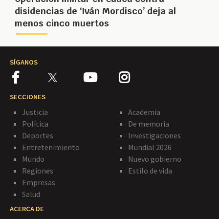
disidencias de ‘Iván Mordisco’ deja al
menos cinco muertos
SÍGANOS
SECCIONES
Justicia
Academia
Política
De memoria
Deportes
Investigaciones
Entretenimiento
Mundial 2026
Mundo
Nuevo gobierno
Regiones
Estilo de vida
Empresas
Salud
ACERCA DE