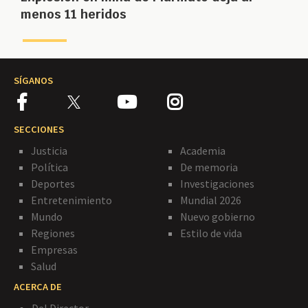
menos 11 heridos
SÍGANOS
SECCIONES
Justicia
Academia
Política
De memoria
Deportes
Investigaciones
Entretenimiento
Mundial 2026
Mundo
Nuevo gobierno
Regiones
Estilo de vida
Empresas
Salud
ACERCA DE
Del Director