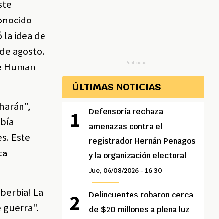
ste
conocido
 la idea de
 de agosto.
Publicidad
 de Human
ÚLTIMAS NOTICIAS
 harán",
Defensoría rechaza
abía
amenazas contra el
s. Este
registrador Hernán Penagos
ta
y la organización electoral
Jue, 06/08/2026 - 16:30
oberbia! La
Delincuentes robaron cerca
e guerra".
de $20 millones a plena luz