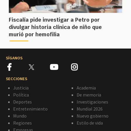
Fiscalía pide investigar a Petro por
divulgar historia clínica de niño que
murió por hemofilia
SÍGANOS
SECCIONES
Justicia
Academia
Política
De memoria
Deportes
Investigaciones
Entretenimiento
Mundial 2026
Mundo
Nuevo gobierno
Regiones
Estilo de vida
Empresas