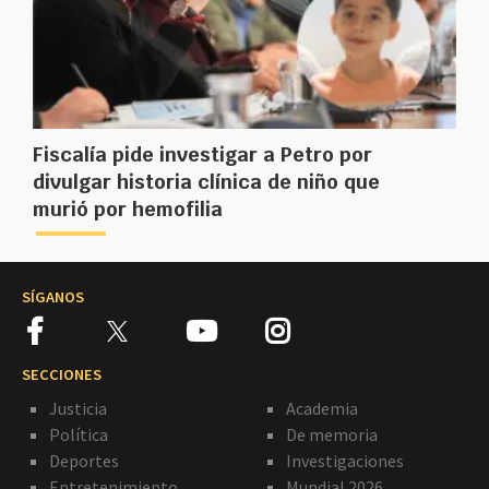
Fiscalía pide investigar a Petro por
divulgar historia clínica de niño que
murió por hemofilia
SÍGANOS
SECCIONES
Justicia
Academia
Política
De memoria
Deportes
Investigaciones
Entretenimiento
Mundial 2026