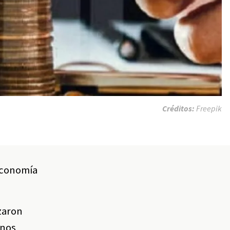
Créditos:
Freepik
 economía
zaron
enos