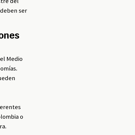
tre del
 deben ser
iones
 el Medio
nomías.
pueden
ferentes
olombia o
ra.