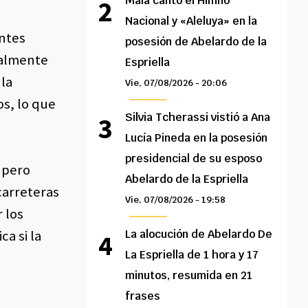
Maía cantó el Himno
Nacional y «Aleluya» en la
ntes
posesión de Abelardo de la
ialmente
Espriella
 la
Vie, 07/08/2026 - 20:06
os, lo que
Silvia Tcherassi vistió a Ana
Lucía Pineda en la posesión
presidencial de su esposo
 pero
Abelardo de la Espriella
carreteras
Vie, 07/08/2026 - 19:58
 los
a si la
La alocución de Abelardo De
La Espriella de 1 hora y 17
minutos, resumida en 21
frases