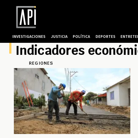
INVESTIGACIONES
JUSTICIA
POLÍTICA
DEPORTES
ENTRETE
Indicadores económ
REGIONES