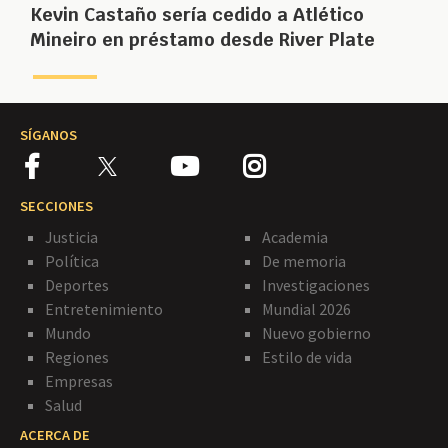
Kevin Castaño sería cedido a Atlético
Mineiro en préstamo desde River Plate
SÍGANOS
SECCIONES
Justicia
Academia
Política
De memoria
Deportes
Investigaciones
Entretenimiento
Mundial 2026
Mundo
Nuevo gobierno
Regiones
Estilo de vida
Empresas
Salud
ACERCA DE