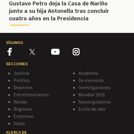
Gustavo Petro deja la Casa de Nariño
junto a su hija Antonella tras concluir
cuatro años en la Presidencia
SÍGANOS
SECCIONES
Justicia
Academia
Política
De memoria
Deportes
Investigaciones
Entretenimiento
Mundial 2026
Mundo
Nuevo gobierno
Regiones
Estilo de vida
Empresas
Salud
ACERCA DE