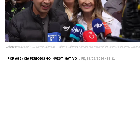
Créditos:
Red social X @PalomaValenciaL / Paloma Valencia nombre jefe nacional de volanteo a Daniel Briceño
POR AGENCIA PERIODISMO INVESTIGATIVO |
JUE, 19/03/2026 - 17:21