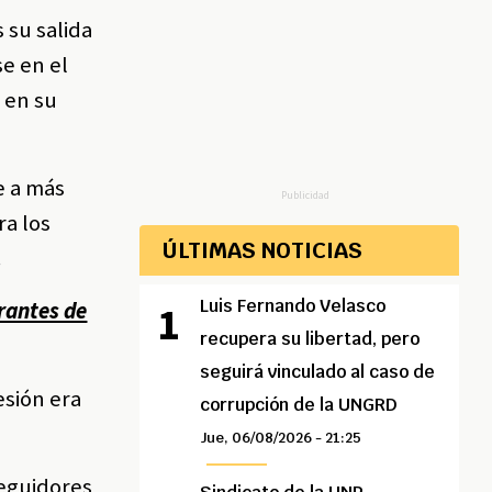
 su salida
se en el
 en su
e a más
Publicidad
ra los
ÚLTIMAS NOTICIAS
.
Luis Fernando Velasco
rantes de
recupera su libertad, pero
seguirá vinculado al caso de
esión era
corrupción de la UNGRD
Jue, 06/08/2026 - 21:25
seguidores