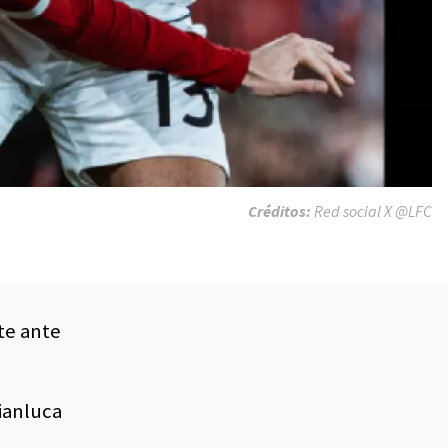
Créditos:
Red social X @LFC
te ante
Gianluca