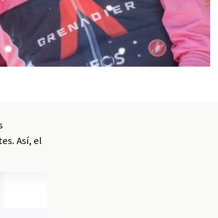
s
es. Así, el