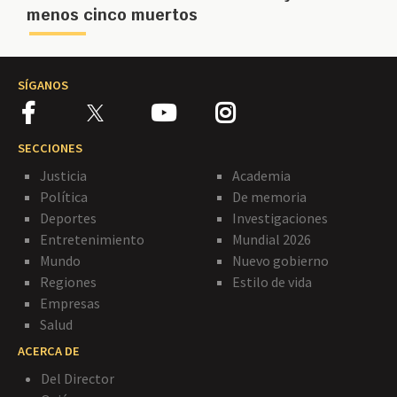
menos cinco muertos
SÍGANOS
SECCIONES
Justicia
Academia
Política
De memoria
Deportes
Investigaciones
Entretenimiento
Mundial 2026
Mundo
Nuevo gobierno
Regiones
Estilo de vida
Empresas
Salud
ACERCA DE
Del Director