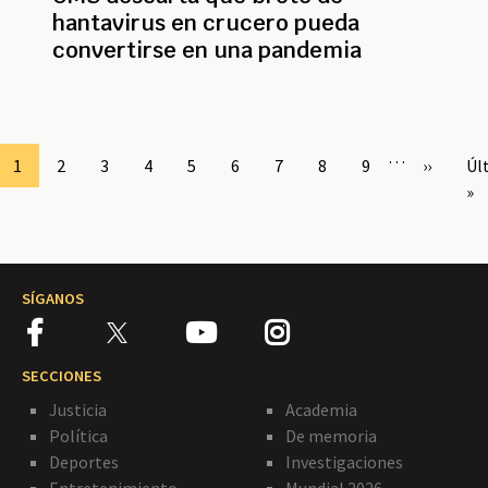
hantavirus en crucero pueda
convertirse en una pandemia
Paginación
…
Page
1
Page
2
Page
3
Page
4
Page
5
Page
6
Page
7
Page
8
Page
9
Siguient
››
Úl
Úl
página
pá
»
SÍGANOS
SECCIONES
Justicia
Academia
Política
De memoria
Deportes
Investigaciones