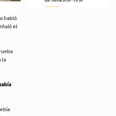
Jue, 06/08/2026 - 19:26
ja habló
eñaló el
prueba
 la
había
debía