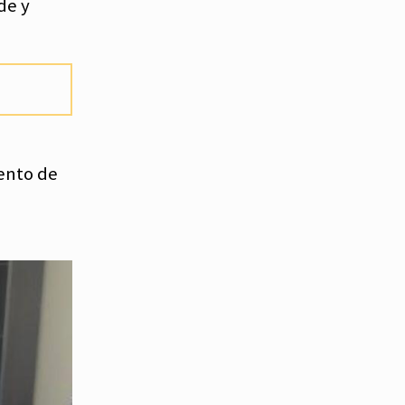
de y
iento de