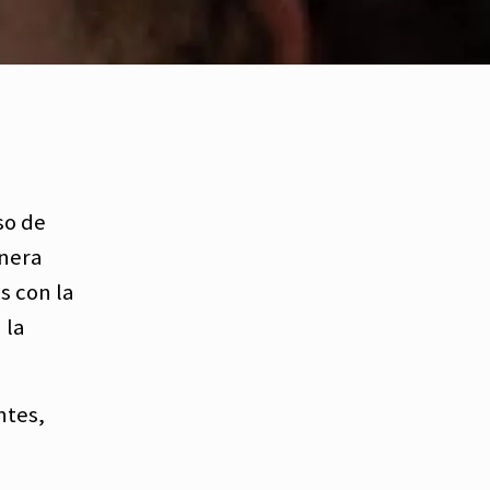
so de
anera
s con la
 la
ntes,