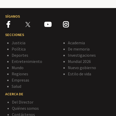
SÍGANOS
SECCIONES
Justicia
Academia
Política
De memoria
Deportes
Investigaciones
Entretenimiento
Mundial 2026
Mundo
Nuevo gobierno
Regiones
Estilo de vida
Empresas
Salud
ACERCA DE
Del Director
Quiénes somos
Contáctenos